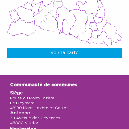
Voir la carte
Communauté de communes
Siège
Route du Mont-Lozère
Le Bleymard
48190 Mont-Lozère et Goulet
Antenne
38 Avenue des Cévennes
48800 Villefort