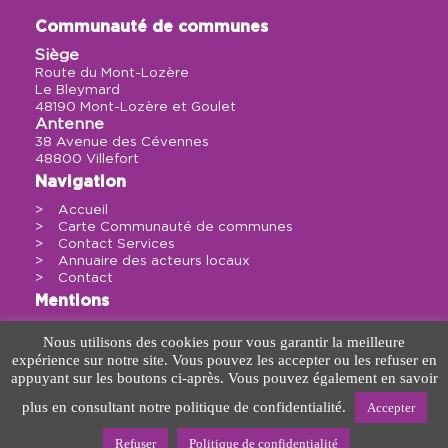
Communauté de communes
Siège
Route du Mont-Lozère
Le Bleymard
48190 Mont-Lozère et Goulet
Antenne
38 Avenue des Cévennes
48800 Villefort
Navigation
Accueil
Carte Communauté de communes
Contact Services
Annuaire des acteurs locaux
Contact
Mentions
Politique de confidentialité
Nous utilisons des cookies pour vous garantir la meilleure
Mentions légales
expérience sur notre site. Vous pouvez les accepter ou les refuser en
Sitemap
appuyant sur les boutons ci-après. Vous pouvez également en savoir
Contact
plus en consultant notre politique de confidentialité.
Accepter
Refuser
Politique de confidentialité