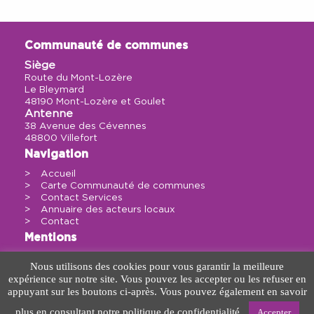
Communauté de communes
Siège
Route du Mont-Lozère
Le Bleymard
48190 Mont-Lozère et Goulet
Antenne
38 Avenue des Cévennes
48800 Villefort
Navigation
Accueil
Carte Communauté de communes
Contact Services
Annuaire des acteurs locaux
Contact
Mentions
Politique de confidentialité
Nous utilisons des cookies pour vous garantir la meilleure
Mentions légales
expérience sur notre site. Vous pouvez les accepter ou les refuser en
Sitemap
appuyant sur les boutons ci-après. Vous pouvez également en savoir
plus en consultant notre politique de confidentialité.
Contact
Accepter