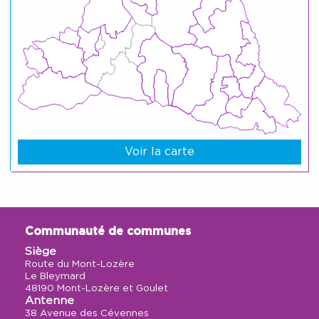
Voir la carte
Communauté de communes
Siège
Route du Mont-Lozère
Le Bleymard
48190 Mont-Lozère et Goulet
Antenne
38 Avenue des Cévennes