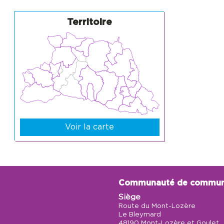
Territoire
Voir la carte
Communauté de commu
Siège
Route du Mont-Lozère
Le Bleymard
48190 Mont-Lozère et Goulet