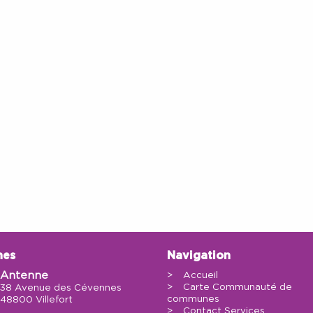
nes
Navigation
Antenne
Accueil
Carte Communauté de
38 Avenue des Cévennes
communes
48800 Villefort
Contact Services