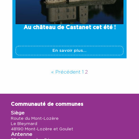
Au château de Castanet cet été !
En savoir plus...
« Précédent
1
2
Communauté de communes
Siège
Route du Mont-Lozère
Le Bleymard
48190 Mont-Lozère et Goulet
Antenne