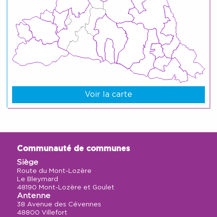
Voir la carte
Communauté de communes
Siège
Route du Mont-Lozère
Le Bleymard
48190 Mont-Lozère et Goulet
Antenne
38 Avenue des Cévennes
48800 Villefort