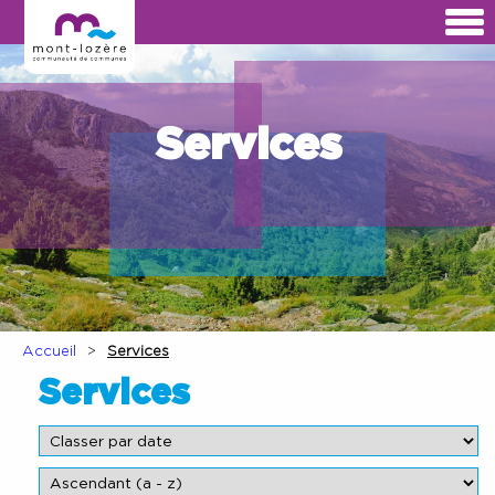
Services
Accueil
Services
Services