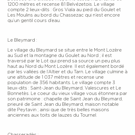
1200 mètres et recense 81 Belvézetois. Le village
compte 2 lieux-dits : Gros Viala au pied du Goulet et
Les Moulins au bord du Chassezac qui n’est encore
qu’un gentil cours d’eau.
Le Bleymard :
Le village du Bleymard se situe entre le Mont Lozère
au Sud et la montagne du Goulet au Nord ; il est
traversé par le Lot qui prend sa source un peu plus
haut au Nord du Mont Lozère. Il est également bordé
par les vallées de l’Altier et du Tarn. Le village culmine à
une altitude de 1 037 mètres et recense une
population de 356 habitants. Le village compte 3
lieux-dits : Saint-Jean du Bleymard, Valescures et Le
Bonnetès. Le coeur du vieux village vous étonnera par
son patrimoine : chapelle de Saint Jean du Bleymard,
prieuré de Saint Jean du Bleymard, maison notable
dite Peytavin ; ainsi que de très belles maisons
anciennes aux toits de lauzes du Tournel.
Chasseradès :