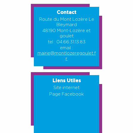
Contact
Route du Mont Lozère Le
Bleymard
48190 Mont-Lozère et
goulet
tel : 04.66.31.13.83
email :
mairie@montlozeregoulet.f
r
Liens Utiles
Site internet
Page Facebook