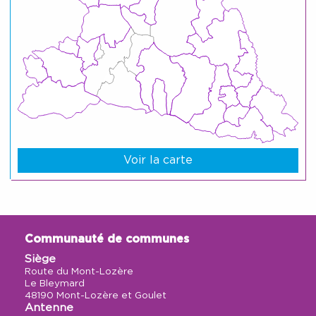
Voir la carte
Communauté de communes
Siège
Route du Mont-Lozère
Le Bleymard
48190 Mont-Lozère et Goulet
Antenne