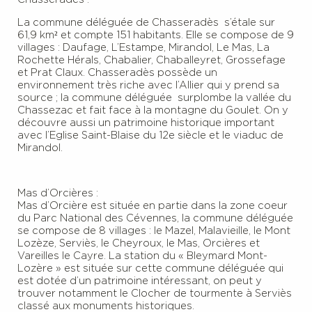
La commune déléguée de Chasseradès s’étale sur
61,9 km² et compte 151 habitants. Elle se compose de 9
villages : Daufage, L’Estampe, Mirandol, Le Mas, La
Rochette Hérals, Chabalier, Chaballeyret, Grossefage
et Prat Claux. Chasseradès possède un
environnement très riche avec l’Allier qui y prend sa
source ; la commune déléguée surplombe la vallée du
Chassezac et fait face à la montagne du Goulet. On y
découvre aussi un patrimoine historique important
avec l’Eglise Saint-Blaise du 12e siècle et le viaduc de
Mirandol.
Mas d’Orcières :
Mas d’Orcière est située en partie dans la zone coeur
du Parc National des Cévennes, la commune déléguée
se compose de 8 villages : le Mazel, Malavieille, le Mont
Lozèze, Serviès, le Cheyroux, le Mas, Orcières et
Vareilles le Cayre. La station du « Bleymard Mont-
Lozère » est située sur cette commune déléguée qui
est dotée d’un patrimoine intéressant, on peut y
trouver notamment le Clocher de tourmente à Serviès
classé aux monuments historiques.