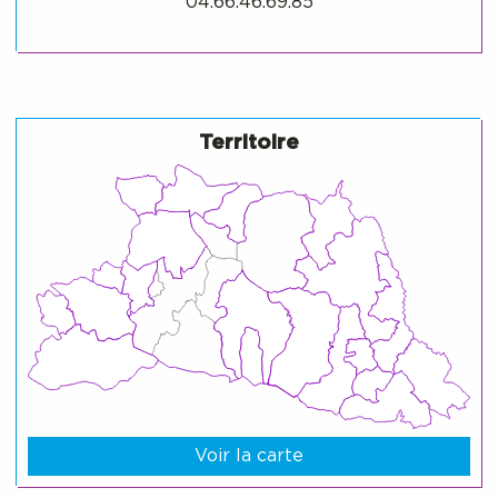
04.66.46.69.85
Territoire
Voir la carte