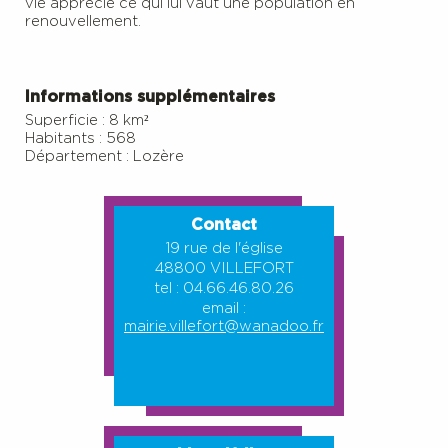
vie apprécié ce qui lui vaut une population en
renouvellement.
Informations supplémentaires
Superficie : 8 km²
Habitants : 568
Département : Lozère
Contact
19 rue de l'église
48800 VILLEFORT
tel : 04.66.46.80.26
email :
mairie.villefort@wanadoo.fr